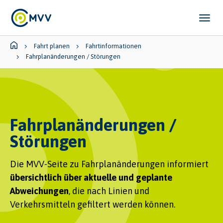
Skip to main content
Skip to page footer
You are here:
Fahrt planen
Fahrtinformationen
Fahrplanänderungen / Störungen
Fahrplanänderungen /
Störungen
Die MVV‑Seite zu Fahrplanänderungen informiert
übersichtlich über aktuelle und geplante
Abweichungen
, die nach Linien und
Verkehrsmitteln gefiltert werden können.