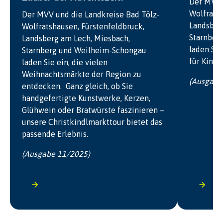
Der MVV 
Wolfratsh
Der MVV und die Landkreise Bad Tölz-
Landsber
Wolfratshausen, Fürstenfeldbruck,
Starnber
Landsberg am Lech, Miesbach,
laden Sie
Starnberg und Weilheim-Schongau
für Kinde
laden Sie ein, die vielen
Weihnachtsmärkte der Region zu
(Ausgabe
entdecken. Ganz gleich, ob Sie
handgefertigte Kunstwerke, Kerzen,
Glühwein oder Bratwürste faszinieren –
unsere Christkindlmarkttour bietet das
passende Erlebnis.
(Ausgabe 11/2025)