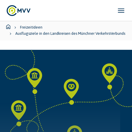
Skip to main content
Skip to page footer
You are here:
Freizeitideen
Ausflugsziele in den Landkreisen des Münchner VerkehrsVerbunds