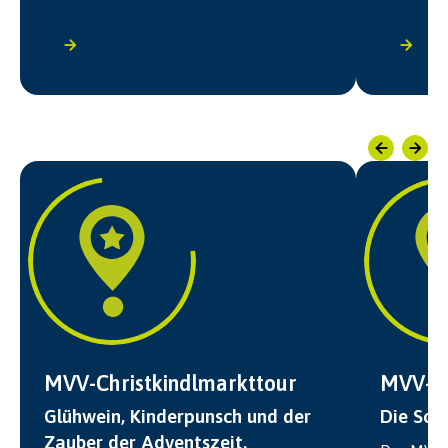
MVV-Christkindlmarkttour
MVV-Ki
Glühwein, Kinderpunsch und der
Die Som
Zauber der Adventszeit.