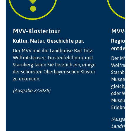
MVV-Klostertour
MVV-M
Kultur, Natur, Geschichte pur.
Regiona
entdeck
Der MVV und die Landkreise Bad Tölz-
Wolfratshausen, Fürstenfeldbruck und
Der MVV 
Starnberg laden Sie herzlich ein, einige
Wolfrats
der schönsten Oberbayerischen Klöster
Starnberg
zu erkunden.
Museen d
gleich, o
(Ausgabe 2/2025)
oder Wiss
Museumst
Erlebnis.
(Ausgabe
Landshut