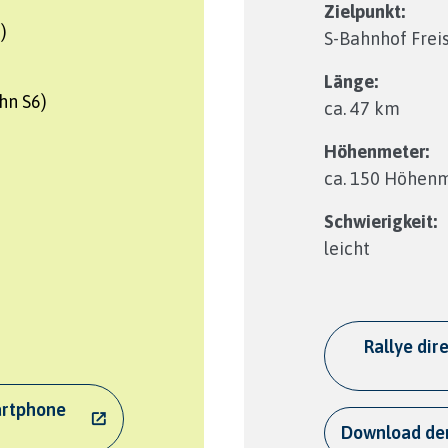
Zielpunkt:
)
S-Bahnhof Freis
Länge:
hn S6)
ca. 47 km
Höhenmeter:
ca. 150 Höhen
Schwierigkeit:
leicht
Rallye di
artphone
Download de