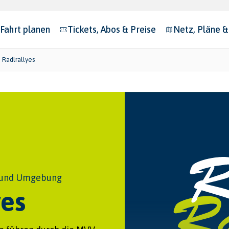
Fahrt planen
Tickets, Abos & Preise
Netz, Pläne 
bmenu for "Fahrt planen"
Submenu for "Tickets, Abos & Preise"
Submenu for "N
Radlrallyes
n und Umgebung
es