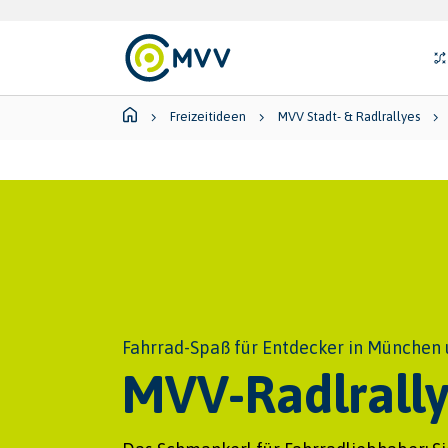
Skip to main content
Skip to page footer
Su
You are here:
Freizeitideen
MVV Stadt- & Radlrallyes
Fahrrad-Spaß für Entdecker in Münche
MVV-Radlrally