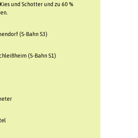
Kies und Schotter und zu 60 %
en.
ndorf (S-Bahn S3)
hleißheim (S-Bahn S1)
meter
tel