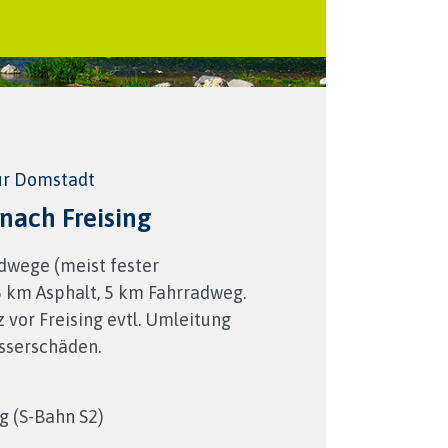
ur Domstadt
nach Freising
dwege (meist fester
5 km Asphalt, 5 km Fahrradweg.
z vor Freising evtl. Umleitung
serschäden.
g (S-Bahn S2)