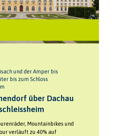
isach und der Amper bis
ter bis zum Schloss
im
endorf über Dachau
schleissheim
ourenräder, Mountainbikes und
our verläuft zu 40% auf