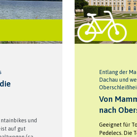
s
Entlang der Ma
Dachau und wei
die
Oberschleißhe
Von Mamm
nach Ober
untainbikes und
Geeignet für T
ist auf gut
Pedelecs. Die T
haltwegen (ca.