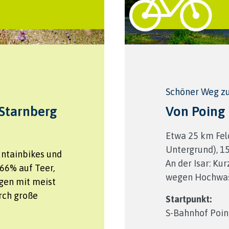
Schöner Weg z
Starnberg
Von Poing 
Etwa 25 km Fel
Untergrund), 1
untainbikes und
An der Isar: Kur
 66% auf Teer,
wegen Hochwas
gen mit meist
rch große
Startpunkt:
S-Bahnhof Poin