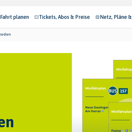
Fahrt planen
Tickets, Abos & Preise
Netz, Pläne 
bmenu for "Fahrt planen"
Submenu for "Tickets, Abos & Preise"
Submenu for "N
medien
en