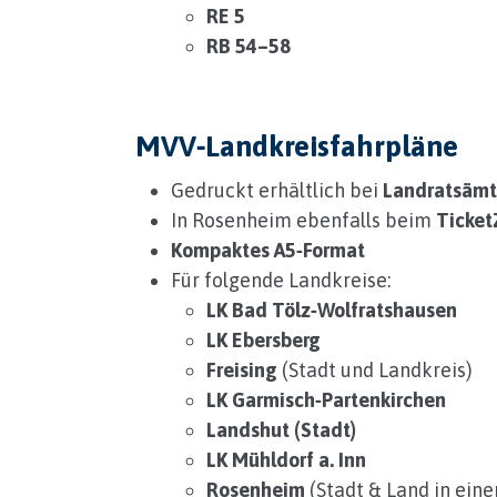
RE 5
RB 54–58
MVV‑Landkreisfahrpläne
Gedruckt erhältlich bei
Landratsämt
In Rosenheim ebenfalls beim
Ticke
Kompaktes A5‑Format
Für folgende Landkreise:
LK Bad Tölz‑Wolfratshausen
LK Ebersberg
Freising
(Stadt und Landkreis)
LK Garmisch‑Partenkirchen
Landshut (Stadt)
LK Mühldorf a. Inn
Rosenheim
(Stadt & Land in ein