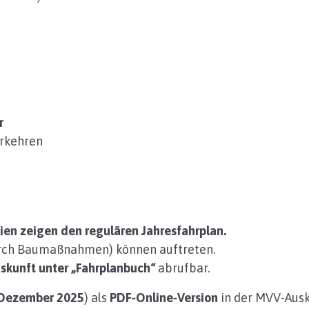
r
erkehren
en zeigen den regulären Jahresfahrplan.
durch Baumaßnahmen) können auftreten.
kunft unter „Fahrplanbuch“
abrufbar.
Dezember 2025
) als
PDF‑Online‑Version
in der MVV‑Ausk