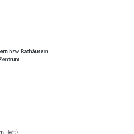
ern
bzw.
Rathäusern
tZentrum
em Heft)