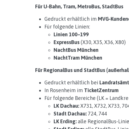
Für U‑Bahn, Tram, MetroBus, StadtBus
Gedruckt erhältlich im
MVG‑Kundenc
Für folgende Linien:
Linien 100–199
ExpressBus
(X30, X35, X36, X80)
NachtBus München
NachtTram München
Für RegionalBus und StadtBus (außerha
Gedruckt erhältlich bei
Landratsämt
In Rosenheim im
TicketZentrum
Für folgende Bereiche (LK = Landkrei
LK Dachau:
X731, X732, X733, 704,
Stadt Dachau:
724, 744
LK Erding:
alle RegionalBus‑Lini