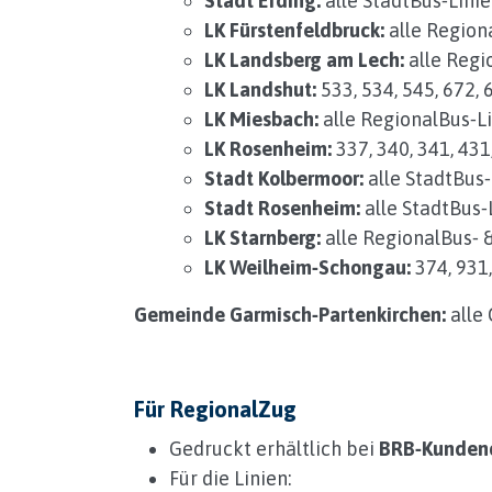
Stadt Erding:
alle StadtBus‑Lini
LK Fürstenfeldbruck:
alle Region
LK Landsberg am Lech:
alle Regi
LK Landshut:
533, 534, 545, 672, 
LK Miesbach:
alle RegionalBus‑L
LK Rosenheim:
337, 340, 341, 431,
Stadt Kolbermoor:
alle StadtBus‑
Stadt Rosenheim:
alle StadtBus‑
LK Starnberg:
alle RegionalBus‑ 
LK Weilheim‑Schongau:
374, 931,
Gemeinde Garmisch‑Partenkirchen:
alle 
Für RegionalZug
Gedruckt erhältlich bei
BRB‑Kunden
Für die Linien: