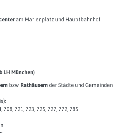
enter
am Marienplatz und Hauptbahnhof
lb LH München)
ern
bzw.
Rathäusern
der Städte und Gemeinden
s):
 708, 721, 723, 725, 727, 772, 785
en