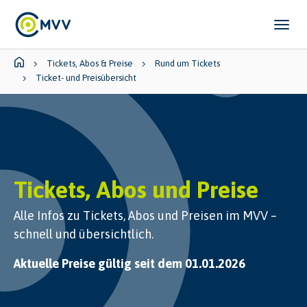
Skip to main content
Skip to page footer
You are here:
Tickets, Abos & Preise
Rund um Tickets
Ticket- und Preisübersicht
Tickets, Abos und Preise
Alle Infos zu Tickets, Abos und Preisen im MVV –
schnell und übersichtlich.
Aktuelle Preise gültig seit dem 01.01.2026