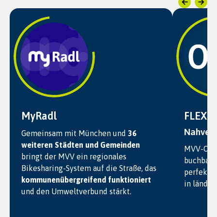
MyRadl
FLEX &
Nahverk
Gemeinsam mit München und
36
weiteren Städten und Gemeinden
MVV-On-D
bringt der MVV ein regionales
buchbar 
Bikesharing-System auf die Straße, das
perfekte
kommunenübergreifend funktioniert
in ländli
und den Umweltverbund stärkt.