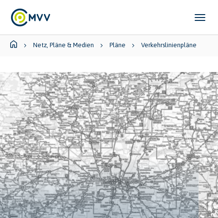
Skip to main content
Skip to page footer
You are here:
Netz, Pläne & Medien
Pläne
Verkehrslinienpläne