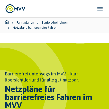
Skip to main content
Skip to page footer
You are here:
Fahrt planen
Barrierefrei fahren
Netzpläne barrierefreies Fahren
Barrierefrei unterwegs im MVV – klar,
übersichtlich und für alle gut nutzbar.
Netzpläne für
barrierefreies Fahren im
MVV