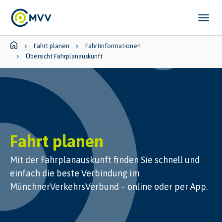
Skip to main content
Skip to page footer
You are here:
Fahrt planen
Fahrtinformationen
Übersicht Fahrplanauskunft
Fahrt planen
Mit der Fahrplanauskunft finden Sie schnell und
einfach die beste Verbindung im
MünchnerVerkehrsVerbund – online oder per App.