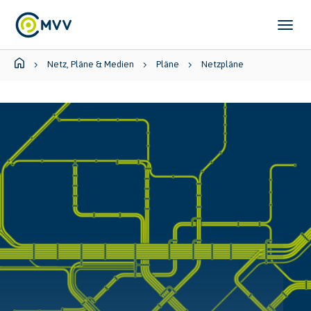
Skip to main content
Skip to page footer
You are here:
Netz, Pläne & Medien
Pläne
Netzpläne