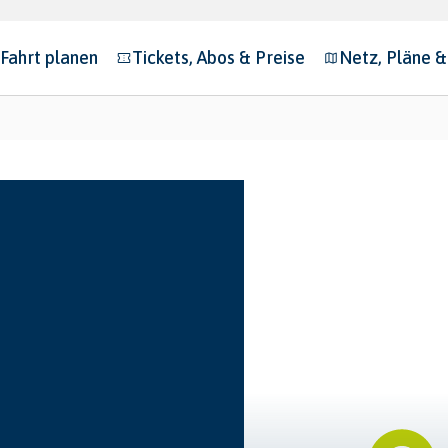
Fahrt planen
Tickets, Abos & Preise
Netz, Pläne 
bmenu for "Fahrt planen"
Submenu for "Tickets, Abos & Preise"
Submenu for "N