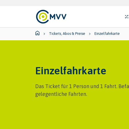
Skip to main content
Skip to page footer
Su
You are here:
Tickets, Abos & Preise
Einzelfahrkarte
Einzelfahrkarte
Das Ticket für 1 Person und 1 Fahrt. Bef
gelegentliche Fahrten.