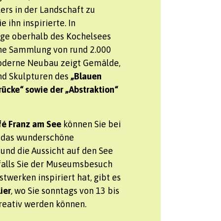
rs in der Landschaft zu
e ihn inspirierte. In
ge oberhalb des Kochelsees
ine Sammlung von rund 2.000
oderne Neubau zeigt Gemälde,
nd Skulpturen des
„Blauen
Brücke“ sowie der „Abstraktion“
é Franz am See
können Sie bei
 das wunderschöne
nd die Aussicht auf den See
falls Sie der Museumsbesuch
twerken inspiriert hat, gibt es
ier
, wo Sie sonntags von 13 bis
kreativ werden können.