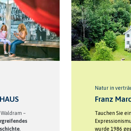
Natur in vertr
EHAUS
Franz Mar
l Waldram –
Tauchen Sie ein
rgreifendes
Expressionism
schichte
.
wurde 1986 geg