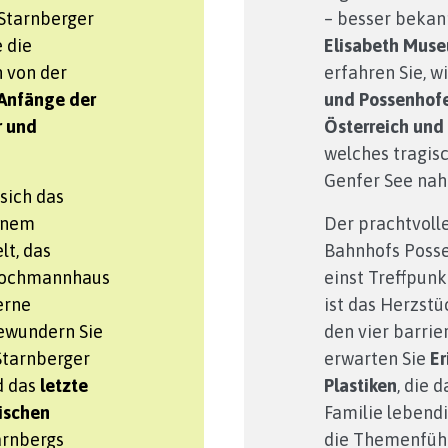
Starnberger
– besser bekann
 die
Elisabeth Mus
 von der
erfahren Sie, wi
 Anfänge der
und Possenhofen
r und
Österreich und
welches tragis
Genfer See na
 sich das
inem
Der prachtvoll
lt, das
Bahnhofs Posse
 Lochmannhaus
einst Treffpunk
erne
ist das Herzstü
Bewundern Sie
den vier barri
Starnberger
erwarten Sie
Er
d das
letzte
Plastiken
, die 
ischen
Familie lebend
tarnbergs
die Themenfüh