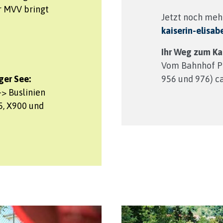
r MVV bringt
Jetzt noch meh
kaiserin-elisa
Ihr Weg zum Ka
Vom Bahnhof Po
ger See:
956 und 976) ca
-> Buslinien
75, X900 und