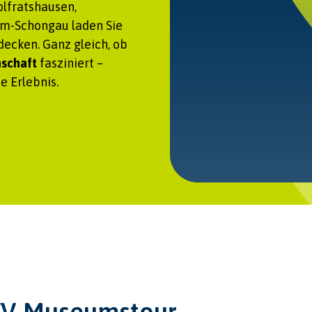
lfratshausen,
im-Schongau laden Sie
decken. Ganz gleich, ob
nschaft
fasziniert –
 Erlebnis.
VV-Museumstour