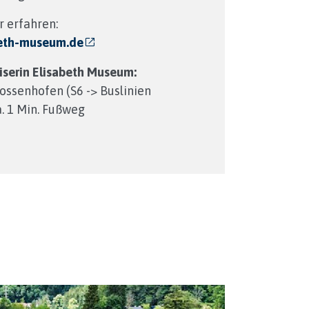
r erfahren:
beth-museum.de
iserin Elisabeth Museum:
ssenhofen (S6 -> Buslinien
. 1 Min. Fußweg