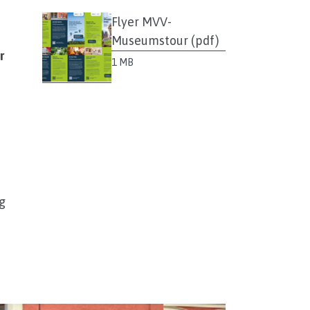
Flyer MVV-
e
Museumstour (pdf)
r
1 MB
g