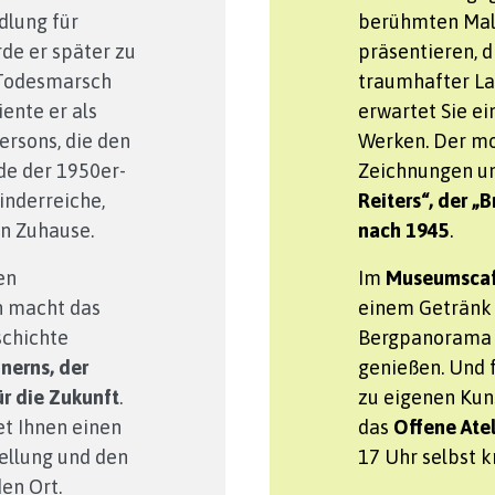
dlung für
berühmten Male
de er später zu
präsentieren, di
-Todesmarsch
traumhafter La
ente er als
erwartet Sie e
ersons, die den
Werken. Der m
de der 1950er-
Zeichnungen u
inderreiche,
Reiters“, der „
in Zuhause.
nach 1945
.
en
Im
Museumscaf
n macht das
einem Getränk
chichte
Bergpanorama u
nnerns, der
genießen. Und 
r die Zukunft
.
zu eigenen Kuns
t Ihnen einen
das
Offene Atel
ellung und den
17 Uhr selbst 
en Ort.