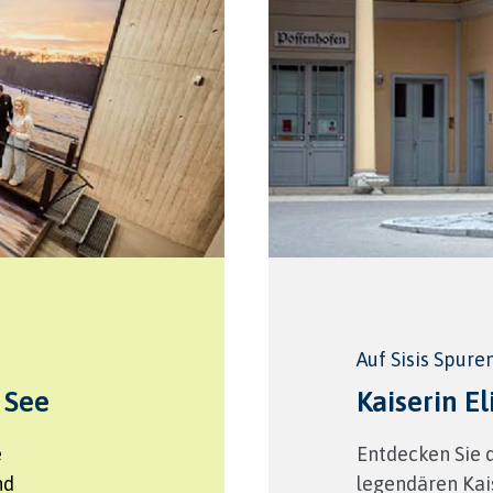
Auf Sisis Spuren
 See
Kaiserin 
e
Entdecken Sie 
nd
legendären Kai