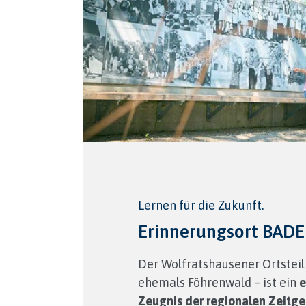
Lernen für die Zukunft.
Erinnerungsort BAD
Der Wolfratshausener Ortstei
ehemals Föhrenwald – ist ein
e
Zeugnis der regionalen Zeitge