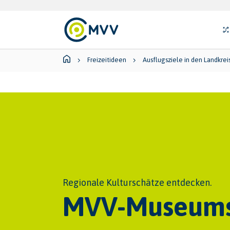
Skip to main content
Skip to page footer
Su
You are here:
Freizeitideen
Ausflugsziele in den Landkre
Regionale Kulturschätze entdecken.
MVV-Museums