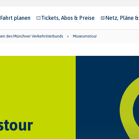
Fahrt planen
Tickets, Abos & Preise
Netz, Pläne 
bmenu for "Fahrt planen"
Submenu for "Tickets, Abos & Preise"
Submenu for "N
isen des Münchner VerkehrsVerbunds
Museumstour
tour