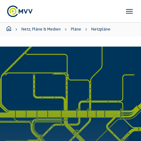
Skip to main content
Skip to page footer
You are here:
Netz, Pläne & Medien
Pläne
Netzpläne