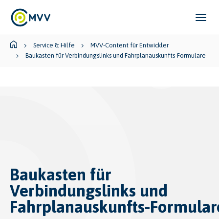
Skip to main content
Skip to page footer
You are here:
Service & Hilfe
MVV-Content für Entwickler
Baukasten für Verbindungslinks und Fahrplanauskunfts‑Formulare
Baukasten für
Verbindungslinks und
Fahrplanauskunfts‑Formular