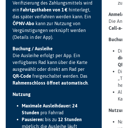
Verifizierung des Zahlungsmittels wird
zur 
ein
Fahrtguthaben von 1 €
hinterlegt,
Anmeldun
das später verfahren werden kann. Ein
Die Anme
ÖPNV‑Abo
kann zur Nutzung von
Call‑a‑Bi
Vergünstigungen verknüpft werden
(Details in der App).
Buchung
Buchung / Ausleihe
Die 
Die Ausleihe erfolgt per App. Ein
die 
verfügbares Rad kann über die Karte
QR‑
ausgewählt oder direkt am Rad per
Die 
QR‑Code
freigeschaltet werden. Das
„Tel
Rahmenschloss öffnet automatisch
.
heu
Alte
Nutzung
Kart
Maximale Ausleihdauer:
24
Nutzung
Stunden
pro Fahrrad
Pausieren:
bis zu
12 Stunden
Nach
möglich; die Ausleihe läuft