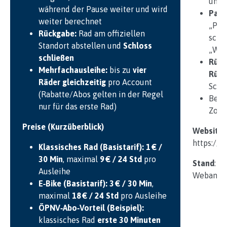
unei
während der Pause weiter und wird
Paus
weiter berechnet
„Pau
Rückgabe:
Rad am offiziellen
schl
Standort abstellen und
Schloss
„Wei
schließen
Rück
Mehrfachausleihe:
bis zu
vier
Rück
Räder gleichzeitig
pro Account
Schl
(Rabatte/Abos gelten in der Regel
Bei 
nur für das erste Rad)
Zone
Preise (Kurzüberblick)
Website
https://
Klassisches Rad (Basistarif):
1 € /
30 Min
, maximal
9 € / 24 Std
pro
Stand
: b
Ausleihe
Webangab
E‑Bike (Basistarif):
3 € / 30 Min
,
maximal
18 € / 24 Std
pro Ausleihe
ÖPNV‑Abo‑Vorteil (Beispiel):
klassisches Rad
erste 30 Minuten