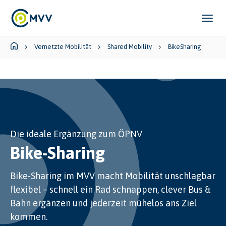
Skip to main content
Skip to page footer
You are here:
Vernetzte Mobilität
Shared Mobility
BikeSharing
Die ideale Ergänzung zum ÖPNV
Bike-Sharing
Bike‑Sharing im MVV macht Mobilität unschlagbar
flexibel – schnell ein Rad schnappen, clever Bus &
Bahn ergänzen und jederzeit mühelos ans Ziel
kommen.