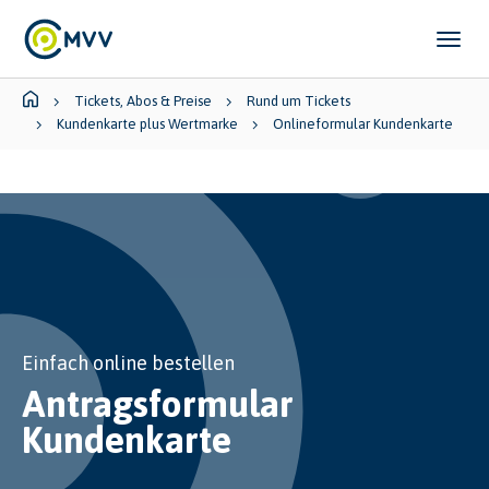
Skip to main content
Skip to page footer
You are here:
Tickets, Abos & Preise
Rund um Tickets
Kundenkarte plus Wertmarke
Onlineformular Kundenkarte
Einfach online bestellen
Antragsformular
Kundenkarte