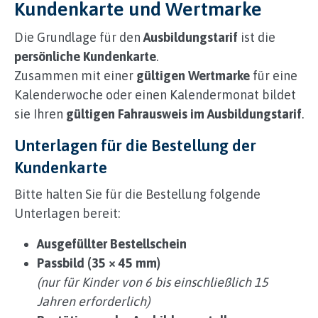
Kundenkarte und Wertmarke
d
t
Die Grundlage für den
Ausbildungstarif
ist die
o
i
persönliche Kundenkarte
.
n
Zusammen mit einer
gültigen Wertmarke
für eine
t
Kalenderwoche oder einen Kalendermonat bildet
e
sie Ihren
gültigen Fahrausweis im Ausbildungstarif
.
r
a
Unterlagen für die Bestellung der
c
t
Kundenkarte
w
Bitte halten Sie für die Bestellung folgende
i
t
Unterlagen bereit:
h
t
Ausgefüllter Bestellschein
h
Passbild (35 × 45 mm)
e
(nur für Kinder von 6 bis einschließlich 15
c
Jahren erforderlich)
a