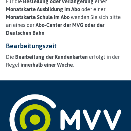
Für die
Bestellung oder Verlängerung
einer
P
Monatskarte Ausbildung im Abo
oder einer
r
Monatskarte
Schule im Abo
wenden Sie sich bitte
e
s
an eines der
Abo‑Center der MVG oder der
s
Deutschen Bahn
.
t
h
Bearbeitungszeit
e
Die
q
Bearbeitung der Kundenkarten
erfolgt in der
u
Regel
innerhalb einer Woche
.
e
s
t
i
o
n
m
a
r
k