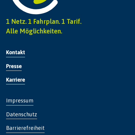
k
e
y
1 Netz. 1 Fahrplan. 1 Tarif.
t
o
Alle Möglichkeiten.
g
e
t
Kontakt
t
h
Presse
e
k
Karriere
e
y
b
Impressum
o
a
Datenschutz
r
d
Barrierefreiheit
s