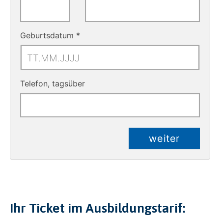
Geburtsdatum *
N
Telefon, tagsüber
a
v
i
g
a
weiter
t
e
f
o
r
w
a
Ihr Ticket im Ausbildungstarif:
r