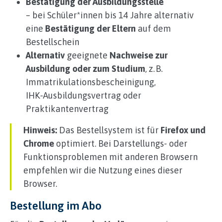
Bestätigung der Ausbildungsstelle
l
e
– bei Schüler*innen bis 14 Jahre alternativ
n
eine
Bestätigung der Eltern
auf dem
d
Bestellschein
a
Alternativ
geeignete
Nachweise zur
r
a
Ausbildung oder zum Studium
, z. B.
n
Immatrikulationsbescheinigung,
d
IHK‑Ausbildungsvertrag oder
s
Praktikantenvertrag
e
l
Hinweis:
Das Bestellsystem ist für
Firefox und
e
Chrome
optimiert. Bei Darstellungs‑ oder
c
t
Funktionsproblemen mit anderen Browsern
a
empfehlen wir die Nutzung eines dieser
d
Browser.
a
t
Bestellung im Abo
e
.